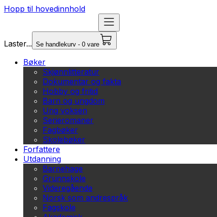
Hopp til hovedinnhold
Laster...
Se handlekurv - 0 vare
Bøker
Skjønnlitteratur
Dokumentar og fakta
Hobby og fritid
Barn og ungdom
Ung voksen
Serieromaner
Fagbøker
Skolebøker
Forfattere
Utdanning
Barnehage
Grunnskole
Videregående
Norsk som andrespråk
Fagskole