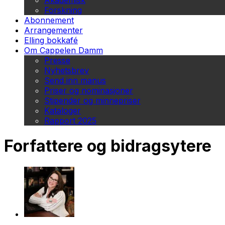
Akademisk
Forskning
Abonnement
Arrangementer
Elling bokkafé
Om Cappelen Damm
Presse
Nyhetsbrev
Send inn manus
Priser og nominasjoner
Stipender og minnepriser
Kataloger
Rapport 2025
Forfattere og bidragsytere