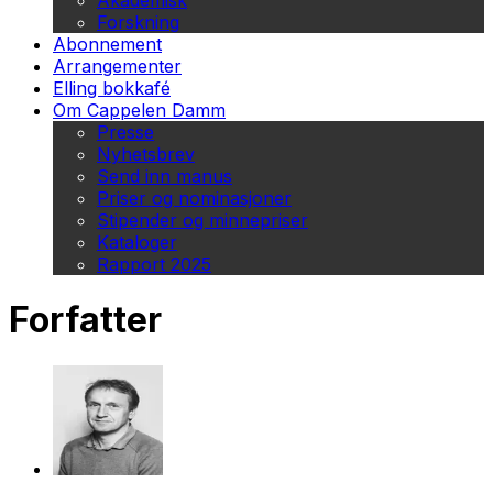
Akademisk
Forskning
Abonnement
Arrangementer
Elling bokkafé
Om Cappelen Damm
Presse
Nyhetsbrev
Send inn manus
Priser og nominasjoner
Stipender og minnepriser
Kataloger
Rapport 2025
Forfatter