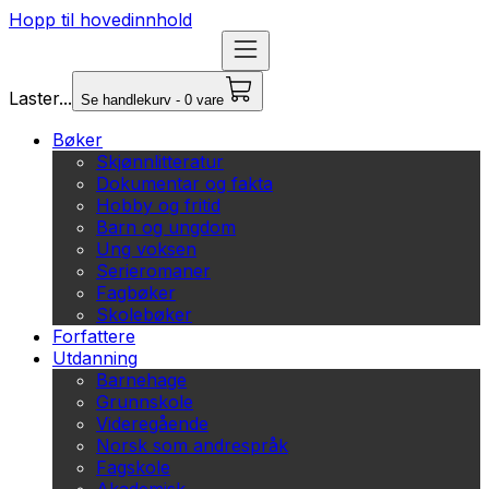
Hopp til hovedinnhold
Laster...
Se handlekurv - 0 vare
Bøker
Skjønnlitteratur
Dokumentar og fakta
Hobby og fritid
Barn og ungdom
Ung voksen
Serieromaner
Fagbøker
Skolebøker
Forfattere
Utdanning
Barnehage
Grunnskole
Videregående
Norsk som andrespråk
Fagskole