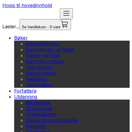
Hopp til hovedinnhold
Laster...
Se handlekurv - 0 vare
Bøker
Skjønnlitteratur
Dokumentar og fakta
Hobby og fritid
Barn og ungdom
Ung voksen
Serieromaner
Fagbøker
Skolebøker
Forfattere
Utdanning
Barnehage
Grunnskole
Videregående
Norsk som andrespråk
Fagskole