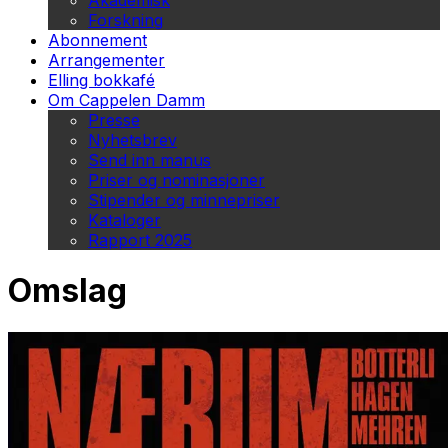
Akademisk
Forskning
Abonnement
Arrangementer
Elling bokkafé
Om Cappelen Damm
Presse
Nyhetsbrev
Send inn manus
Priser og nominasjoner
Stipender og minnepriser
Kataloger
Rapport 2025
Omslag