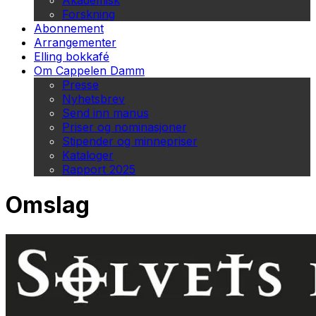
Akademisk
Forskning
Abonnement
Arrangementer
Elling bokkafé
Om Cappelen Damm
Presse
Nyhetsbrev
Send inn manus
Priser og nominasjoner
Stipender og minnepriser
Kataloger
Rapport 2025
Omslag