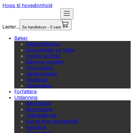
Hopp til hovedinnhold
Laster...
Se handlekurv - 0 vare
Bøker
Skjønnlitteratur
Dokumentar og fakta
Hobby og fritid
Barn og ungdom
Ung voksen
Serieromaner
Fagbøker
Skolebøker
Forfattere
Utdanning
Barnehage
Grunnskole
Videregående
Norsk som andrespråk
Fagskole