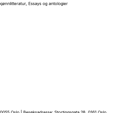
jønnlitteratur, Essays og antologier
0055 Oslo | Besøksadresse: Stortingsgata 28, 0161 Oslo