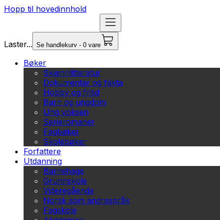
Hopp til hovedinnhold
Laster...
Se handlekurv - 0 vare
Bøker
Skjønnlitteratur
Dokumentar og fakta
Hobby og fritid
Barn og ungdom
Ung voksen
Serieromaner
Fagbøker
Skolebøker
Forfattere
Utdanning
Barnehage
Grunnskole
Videregående
Norsk som andrespråk
Fagskole