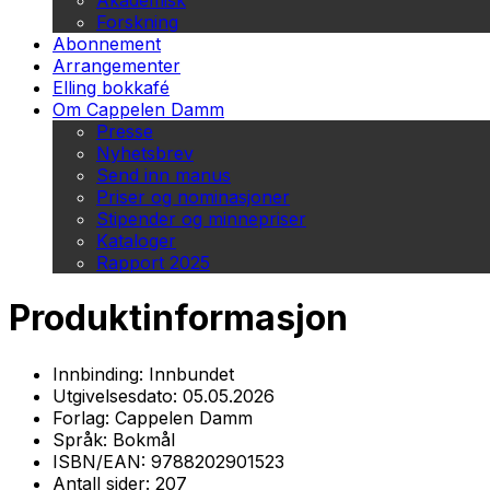
Akademisk
Forskning
Abonnement
Arrangementer
Elling bokkafé
Om Cappelen Damm
Presse
Nyhetsbrev
Send inn manus
Priser og nominasjoner
Stipender og minnepriser
Kataloger
Rapport 2025
Produktinformasjon
Innbinding:
Innbundet
Utgivelsesdato:
05.05.2026
Forlag:
Cappelen Damm
Språk:
Bokmål
ISBN/EAN:
9788202901523
Antall sider:
207