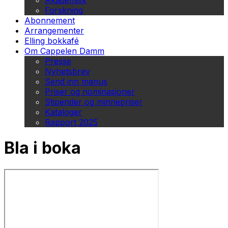
Akademisk
Forskning
Abonnement
Arrangementer
Elling bokkafé
Om Cappelen Damm
Presse
Nyhetsbrev
Send inn manus
Priser og nominasjoner
Stipender og minnepriser
Kataloger
Rapport 2025
Bla i boka