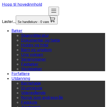
Hopp til hovedinnhold
Laster...
Se handlekurv - 0 vare
Bøker
Skjønnlitteratur
Dokumentar og fakta
Hobby og fritid
Barn og ungdom
Ung voksen
Serieromaner
Fagbøker
Skolebøker
Forfattere
Utdanning
Barnehage
Grunnskole
Videregående
Norsk som andrespråk
Fagskole