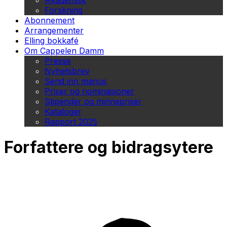
Akademisk
Forskning
Abonnement
Arrangementer
Elling bokkafé
Om Cappelen Damm
Presse
Nyhetsbrev
Send inn manus
Priser og nominasjoner
Stipender og minnepriser
Kataloger
Rapport 2025
Forfattere og bidragsytere