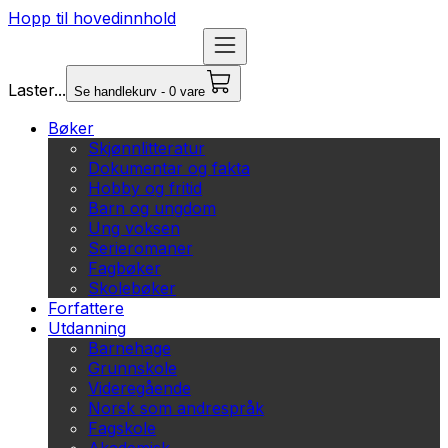
Hopp til hovedinnhold
Laster...
Se handlekurv - 0 vare
Bøker
Skjønnlitteratur
Dokumentar og fakta
Hobby og fritid
Barn og ungdom
Ung voksen
Serieromaner
Fagbøker
Skolebøker
Forfattere
Utdanning
Barnehage
Grunnskole
Videregående
Norsk som andrespråk
Fagskole