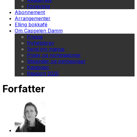
Akademisk
Forskning
Abonnement
Arrangementer
Elling bokkafé
Om Cappelen Damm
Presse
Nyhetsbrev
Send inn manus
Priser og nominasjoner
Stipender og minnepriser
Kataloger
Rapport 2025
Forfatter