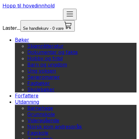
Hopp til hovedinnhold
Laster...
Se handlekurv - 0 vare
Bøker
Skjønnlitteratur
Dokumentar og fakta
Hobby og fritid
Barn og ungdom
Ung voksen
Serieromaner
Fagbøker
Skolebøker
Forfattere
Utdanning
Barnehage
Grunnskole
Videregående
Norsk som andrespråk
Fagskole