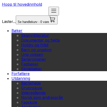
Hopp til hovedinnhold
Laster...
Se handlekurv - 0 vare
Bøker
Skjønnlitteratur
Dokumentar og fakta
Hobby og fritid
Barn og ungdom
Ung voksen
Serieromaner
Fagbøker
Skolebøker
Forfattere
Utdanning
Barnehage
Grunnskole
Videregående
Norsk som andrespråk
Fagskole