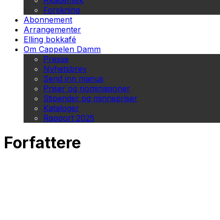
Akademisk
Forskning
Abonnement
Arrangementer
Elling bokkafé
Om Cappelen Damm
Presse
Nyhetsbrev
Send inn manus
Priser og nominasjoner
Stipender og minnepriser
Kataloger
Rapport 2025
Forfattere