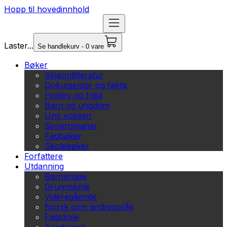
Hopp til hovedinnhold
Laster...
Se handlekurv - 0 vare
Bøker
Skjønnlitteratur
Dokumentar og fakta
Hobby og fritid
Barn og ungdom
Ung voksen
Serieromaner
Fagbøker
Skolebøker
Forfattere
Utdanning
Barnehage
Grunnskole
Videregående
Norsk som andrespråk
Fagskole