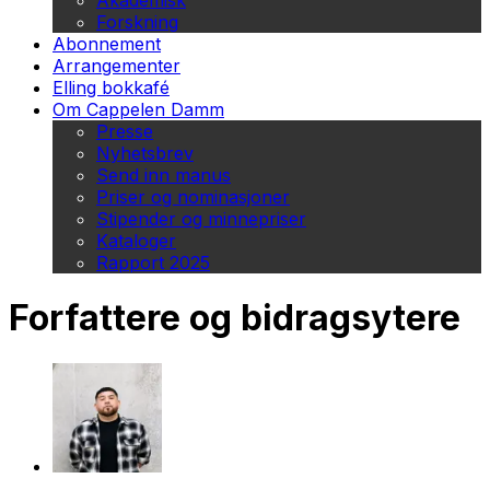
Akademisk
Forskning
Abonnement
Arrangementer
Elling bokkafé
Om Cappelen Damm
Presse
Nyhetsbrev
Send inn manus
Priser og nominasjoner
Stipender og minnepriser
Kataloger
Rapport 2025
Forfattere og bidragsytere