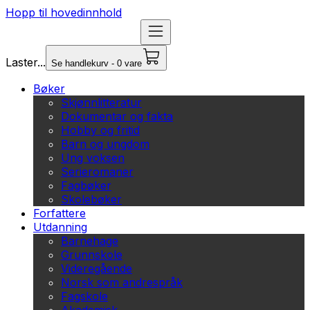
Hopp til hovedinnhold
Laster...
Se handlekurv - 0 vare
Bøker
Skjønnlitteratur
Dokumentar og fakta
Hobby og fritid
Barn og ungdom
Ung voksen
Serieromaner
Fagbøker
Skolebøker
Forfattere
Utdanning
Barnehage
Grunnskole
Videregående
Norsk som andrespråk
Fagskole