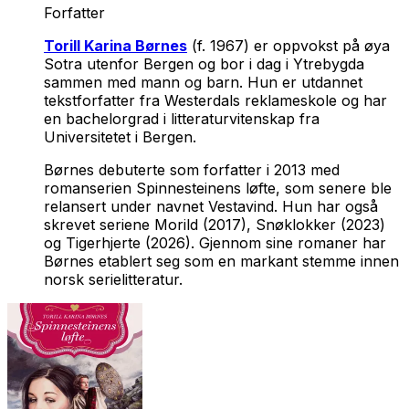
Forfatter
Torill Karina Børnes
(f. 1967) er oppvokst på øya
Sotra utenfor Bergen og bor i dag i Ytrebygda
sammen med mann og barn. Hun er utdannet
tekstforfatter fra Westerdals reklameskole og har
en bachelorgrad i litteraturvitenskap fra
Universitetet i Bergen.
Børnes debuterte som forfatter i 2013 med
romanserien
Spinnesteinens løfte
, som senere ble
relansert under navnet
Vestavind
. Hun har også
skrevet seriene
Morild
(2017),
Snøklokker
(2023)
og
Tigerhjerte
(2026). Gjennom sine romaner har
Børnes etablert seg som en markant stemme innen
norsk serielitteratur.