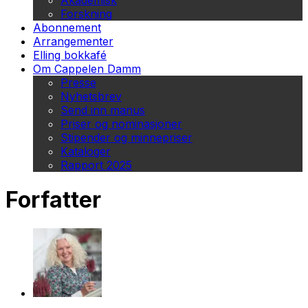
Akademisk
Forskning
Abonnement
Arrangementer
Elling bokkafé
Om Cappelen Damm
Presse
Nyhetsbrev
Send inn manus
Priser og nominasjoner
Stipender og minnepriser
Kataloger
Rapport 2025
Forfatter