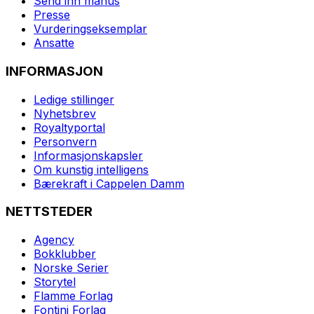
Send inn manus
Presse
Vurderingseksemplar
Ansatte
INFORMASJON
Ledige stillinger
Nyhetsbrev
Royaltyportal
Personvern
Informasjonskapsler
Om kunstig intelligens
Bærekraft i Cappelen Damm
NETTSTEDER
Agency
Bokklubber
Norske Serier
Storytel
Flamme Forlag
Fontini Forlag