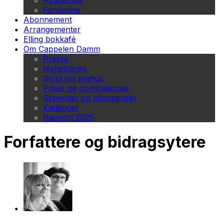
Akademisk
Forskning
Abonnement
Arrangementer
Elling bokkafé
Om Cappelen Damm
Presse
Nyhetsbrev
Send inn manus
Priser og nominasjoner
Stipender og minnepriser
Kataloger
Rapport 2025
Forfattere og bidragsytere