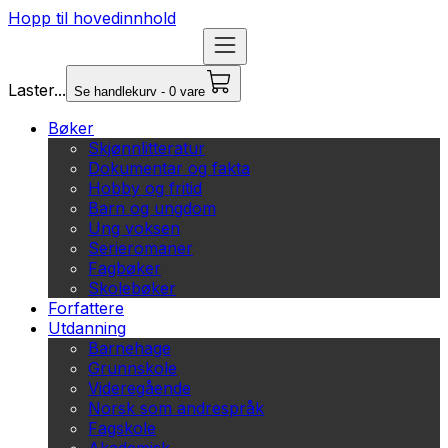
Hopp til hovedinnhold
Laster...
Se handlekurv - 0 vare
Bøker
Skjønnlitteratur
Dokumentar og fakta
Hobby og fritid
Barn og ungdom
Ung voksen
Serieromaner
Fagbøker
Skolebøker
Forfattere
Utdanning
Barnehage
Grunnskole
Videregående
Norsk som andrespråk
Fagskole