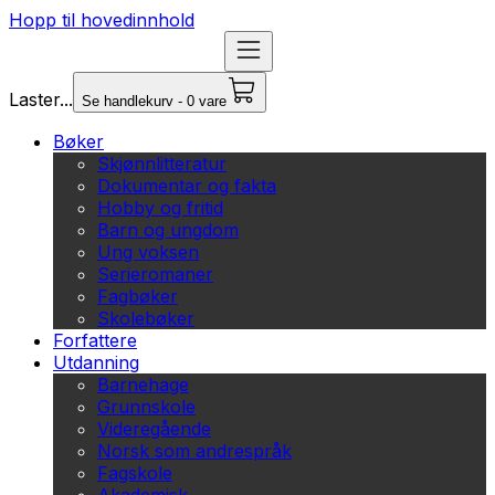
Hopp til hovedinnhold
Laster...
Se handlekurv - 0 vare
Bøker
Skjønnlitteratur
Dokumentar og fakta
Hobby og fritid
Barn og ungdom
Ung voksen
Serieromaner
Fagbøker
Skolebøker
Forfattere
Utdanning
Barnehage
Grunnskole
Videregående
Norsk som andrespråk
Fagskole