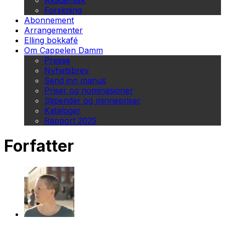
Akademisk
Forskning
Abonnement
Arrangementer
Elling bokkafé
Om Cappelen Damm
Presse
Nyhetsbrev
Send inn manus
Priser og nominasjoner
Stipender og minnepriser
Kataloger
Rapport 2025
Forfatter