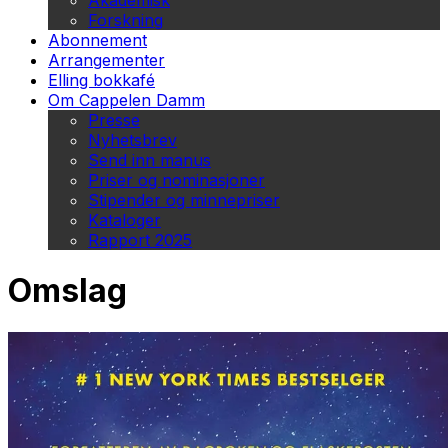
Akademisk
Forskning
Abonnement
Arrangementer
Elling bokkafé
Om Cappelen Damm
Presse
Nyhetsbrev
Send inn manus
Priser og nominasjoner
Stipender og minnepriser
Kataloger
Rapport 2025
Omslag