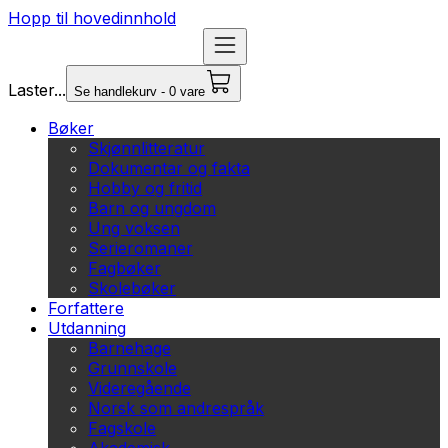
Hopp til hovedinnhold
Laster...
Se handlekurv - 0 vare
Bøker
Skjønnlitteratur
Dokumentar og fakta
Hobby og fritid
Barn og ungdom
Ung voksen
Serieromaner
Fagbøker
Skolebøker
Forfattere
Utdanning
Barnehage
Grunnskole
Videregående
Norsk som andrespråk
Fagskole