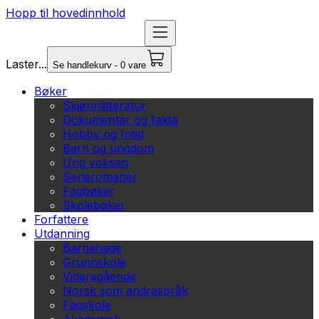
Hopp til hovedinnhold
Laster...
Se handlekurv - 0 vare
Bøker
Skjønnlitteratur
Dokumentar og fakta
Hobby og fritid
Barn og ungdom
Ung voksen
Serieromaner
Fagbøker
Skolebøker
Forfattere
Utdanning
Barnehage
Grunnskole
Videregående
Norsk som andrespråk
Fagskole