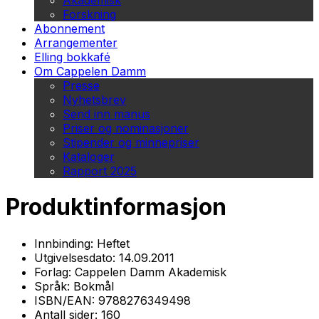
Akademisk
Forskning
Abonnement
Arrangementer
Elling bokkafé
Om Cappelen Damm
Presse
Nyhetsbrev
Send inn manus
Priser og nominasjoner
Stipender og minnepriser
Kataloger
Rapport 2025
Produktinformasjon
Innbinding:
Heftet
Utgivelsesdato:
14.09.2011
Forlag:
Cappelen Damm Akademisk
Språk:
Bokmål
ISBN/EAN:
9788276349498
Antall sider:
160