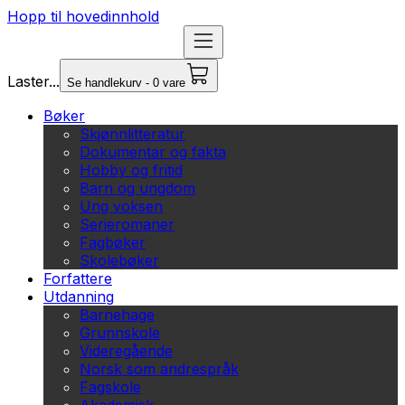
Hopp til hovedinnhold
Laster...
Se handlekurv - 0 vare
Bøker
Skjønnlitteratur
Dokumentar og fakta
Hobby og fritid
Barn og ungdom
Ung voksen
Serieromaner
Fagbøker
Skolebøker
Forfattere
Utdanning
Barnehage
Grunnskole
Videregående
Norsk som andrespråk
Fagskole