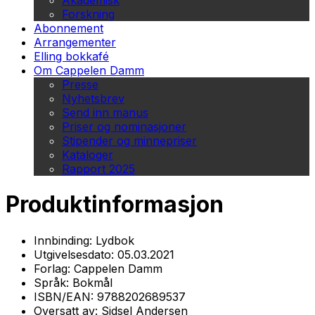
Akademisk
Forskning
Abonnement
Arrangementer
Elling bokkafé
Om Cappelen Damm
Presse
Nyhetsbrev
Send inn manus
Priser og nominasjoner
Stipender og minnepriser
Kataloger
Rapport 2025
Produktinformasjon
Innbinding:
Lydbok
Utgivelsesdato:
05.03.2021
Forlag:
Cappelen Damm
Språk:
Bokmål
ISBN/EAN:
9788202689537
Oversatt av:
Sidsel Andersen