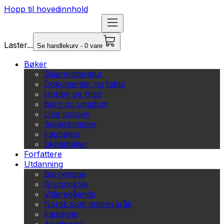
Hopp til hovedinnhold
Laster...
Se handlekurv - 0 vare
Bøker
Skjønnlitteratur
Dokumentar og fakta
Hobby og fritid
Barn og ungdom
Ung voksen
Serieromaner
Fagbøker
Skolebøker
Forfattere
Utdanning
Barnehage
Grunnskole
Videregående
Norsk som andrespråk
Fagskole