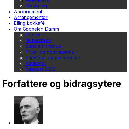
Akademisk
Forskning
Abonnement
Arrangementer
Elling bokkafé
Om Cappelen Damm
Presse
Nyhetsbrev
Send inn manus
Priser og nominasjoner
Stipender og minnepriser
Kataloger
Rapport 2025
Forfattere og bidragsytere