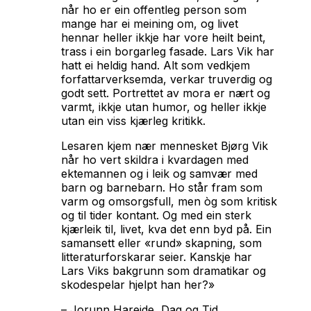
når ho er ein offentleg person som
mange har ei meining om, og livet
hennar heller ikkje har vore heilt beint,
trass i ein borgarleg fasade. Lars Vik har
hatt ei heldig hand. Alt som vedkjem
forfattarverksemda, verkar truverdig og
godt sett. Portrettet av mora er nært og
varmt, ikkje utan humor, og heller ikkje
utan ein viss kjærleg kritikk.
Lesaren kjem nær mennesket Bjørg Vik
når ho vert skildra i kvardagen med
ektemannen og i leik og samvær med
barn og barnebarn. Ho står fram som
varm og omsorgsfull, men òg som kritisk
og til tider kontant. Og med ein sterk
kjærleik til, livet, kva det enn byd på. Ein
samansett eller «rund» skapning, som
litteraturforskarar seier. Kanskje har
Lars Viks bakgrunn som dramatikar og
skodespelar hjelpt han her?»
–
Jorunn Hareide, Dag og Tid