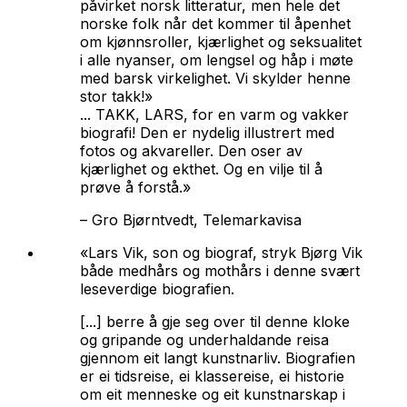
påvirket norsk litteratur, men hele det
norske folk når det kommer til åpenhet
om kjønnsroller, kjærlighet og seksualitet
i alle nyanser, om lengsel og håp i møte
med barsk virkelighet. Vi skylder henne
stor takk!»
... TAKK, LARS, for en varm og vakker
biografi! Den er nydelig illustrert med
fotos og akvareller. Den oser av
kjærlighet og ekthet. Og en vilje til å
prøve å forstå.»
–
Gro Bjørntvedt, Telemarkavisa
«Lars Vik, son og biograf, stryk Bjørg Vik
både medhårs og mothårs i denne svært
leseverdige biografien.
[...] berre å gje seg over til denne kloke
og gripande og underhaldande reisa
gjennom eit langt kunstnarliv. Biografien
er ei tidsreise, ei klassereise, ei historie
om eit menneske og eit kunstnarskap i