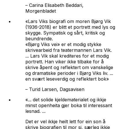
–
Carina Elisabeth Beddari,
Morgenbladet
«Lars Viks biografi om moren Bjørg Vik
(1936-2018) er blitt et portrett med lys og
skygge. Sympatisk og sårt, kritisk og
beundrende.
«Bjørg Viks vei» er et modig stykke
skrivearbeid fra teatermannen Lars Vik.
... Lars Vik skal krediteres for et modig
portrett. Han viker ikke tilbake for å
skrive åpent og reflektert om vanskelige
og dramatiske perioder i Bjørg Viks liv. ...
en svært leseverdig og reflektert bok»
–
Turid Larsen, Dagsavisen
«... det solide kjeldematerialet og ikkje
minst openheita gjer boka til interessant
lesnad. ...
Det er vel ikkje heilt lett for ein son å
skrive biografien til mor si, særleg ikkje