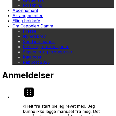
Akademisk
Forskning
Abonnement
Arrangementer
Elling bokkafé
Om Cappelen Damm
Presse
Nyhetsbrev
Send inn manus
Priser og nominasjoner
Stipender og minnepriser
Kataloger
Rapport 2025
Anmeldelser
«Helt fra start ble jeg revet med. Jeg
kunne ikke legge manuset fra meg. Det