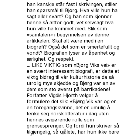
han kanskje står fast i skrivingen, stiller
han spørsmål til Bjørg. Hva ville hun ha
sagt eller svart? Og han som kjenner
henne så altfor godt, vet selvsagt hva
hun ville ha kommet med. Slik som
«samtalen» i begynnelsen av denne
artikkelen. Skal alt være med i en
biografi? Også det som er smertefullt og
vondt? Biografien lyser av åpenhet og
ærlighet. Og respekt.
... LIKE VIKTIG som «Bjørg Viks vei» er
en svært interessant biografi, er dette et
viktig bidrag til vår kulturhistorie da så
utrolig mye skjedde og Bjørg var en av
dem som sto øverst på barrikadene!
Forfatter Vigdis Hjorth velger å
formulere det slik: «Bjørg Vik var og er
en foregangskvinne, det er umulig å
tenke seg norsk litteratur i dag uten
hennes avgjørende rolle som
grensesprenger. Og fordi hun skriver så
tilgjengelig, så ujålete, har hun ikke bare