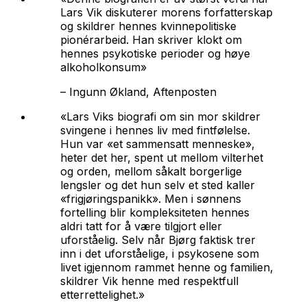
Lars Vik diskuterer morens forfatterskap
og skildrer hennes kvinnepolitiske
pionérarbeid. Han skriver klokt om
hennes psykotiske perioder og høye
alkoholkonsum»
–
Ingunn Økland, Aftenposten
«Lars Viks biografi om sin mor skildrer
svingene i hennes liv med fintfølelse.
Hun var «et sammensatt menneske»,
heter det her, spent ut mellom vilterhet
og orden, mellom såkalt borgerlige
lengsler og det hun selv et sted kaller
«frigjøringspanikk». Men i sønnens
fortelling blir kompleksiteten hennes
aldri tatt for å være tilgjort eller
uforståelig. Selv når Bjørg faktisk trer
inn i det uforståelige, i psykosene som
livet igjennom rammet henne og familien,
skildrer Vik henne med respektfull
etterrettelighet.»