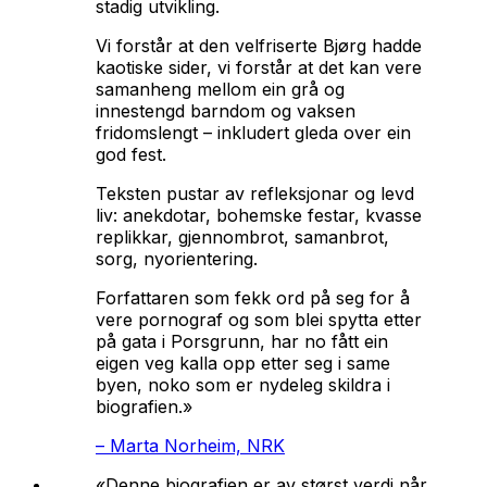
stadig utvikling.
Vi forstår at den velfriserte Bjørg hadde
kaotiske sider, vi forstår at det kan vere
samanheng mellom ein grå og
innestengd barndom og vaksen
fridomslengt – inkludert gleda over ein
god fest.
Teksten pustar av refleksjonar og levd
liv: anekdotar, bohemske festar, kvasse
replikkar, gjennombrot, samanbrot,
sorg, nyorientering.
Forfattaren som fekk ord på seg for å
vere pornograf og som blei spytta etter
på gata i Porsgrunn, har no fått ein
eigen veg kalla opp etter seg i same
byen, noko som er nydeleg skildra i
biografien.»
–
Marta Norheim, NRK
«Denne biografien er av størst verdi når