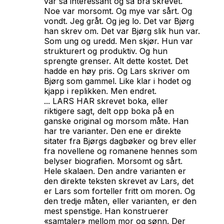
var så interessant og så bra skrevet.
Noe var morsomt. Og mye var sårt. Og
vondt. Jeg gråt. Og jeg lo. Det var Bjørg
han skrev om. Det var Bjørg slik hun var.
Som ung og uredd. Men skjør. Hun var
strukturert og produktiv. Og hun
sprengte grenser. Alt dette kostet. Det
hadde en høy pris. Og Lars skriver om
Bjørg som gammel. Like klar i hodet og
kjapp i replikken. Men endret.
... LARS HAR skrevet boka, eller
riktigere sagt, delt opp boka på en
ganske original og morsom måte. Han
har tre varianter. Den ene er direkte
sitater fra Bjørgs dagbøker og brev eller
fra novellene og romanene hennes som
belyser biografien. Morsomt og sårt.
Hele skalaen. Den andre varianten er
den direkte teksten skrevet av Lars, det
er Lars som forteller fritt om moren. Og
den tredje måten, eller varianten, er den
mest spenstige. Han konstruerer
«samtaler» mellom mor og sønn. Der