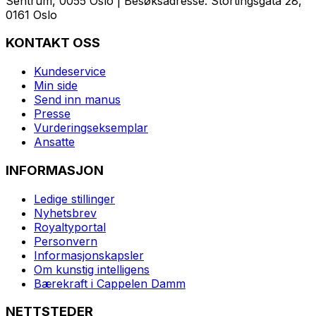
Sentrum, 0055 Oslo | Besøksadresse: Stortingsgata 28,
0161 Oslo
KONTAKT OSS
Kundeservice
Min side
Send inn manus
Presse
Vurderingseksemplar
Ansatte
INFORMASJON
Ledige stillinger
Nyhetsbrev
Royaltyportal
Personvern
Informasjonskapsler
Om kunstig intelligens
Bærekraft i Cappelen Damm
NETTSTEDER