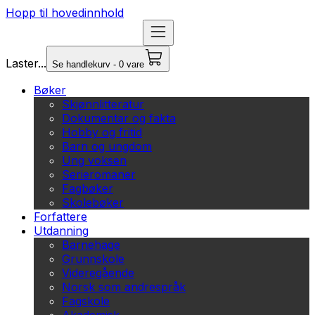
Hopp til hovedinnhold
Laster...
Se handlekurv - 0 vare
Bøker
Skjønnlitteratur
Dokumentar og fakta
Hobby og fritid
Barn og ungdom
Ung voksen
Serieromaner
Fagbøker
Skolebøker
Forfattere
Utdanning
Barnehage
Grunnskole
Videregående
Norsk som andrespråk
Fagskole