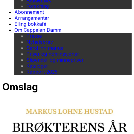
Akademisk
Forskning
Abonnement
Arrangementer
Elling bokkafé
Om Cappelen Damm
Presse
Nyhetsbrev
Send inn manus
Priser og nominasjoner
Stipender og minnepriser
Kataloger
Rapport 2025
Omslag