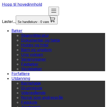
Hopp til hovedinnhold
Laster...
Se handlekurv - 0 vare
Bøker
Skjønnlitteratur
Dokumentar og fakta
Hobby og fritid
Barn og ungdom
Ung voksen
Serieromaner
Fagbøker
Skolebøker
Forfattere
Utdanning
Barnehage
Grunnskole
Videregående
Norsk som andrespråk
Fagskole