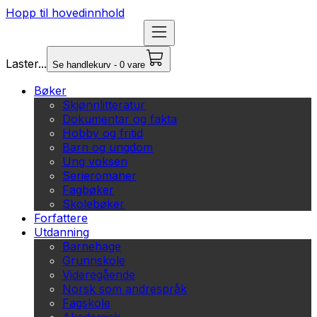
Hopp til hovedinnhold
Laster...
Se handlekurv - 0 vare
Bøker
Skjønnlitteratur
Dokumentar og fakta
Hobby og fritid
Barn og ungdom
Ung voksen
Serieromaner
Fagbøker
Skolebøker
Forfattere
Utdanning
Barnehage
Grunnskole
Videregående
Norsk som andrespråk
Fagskole