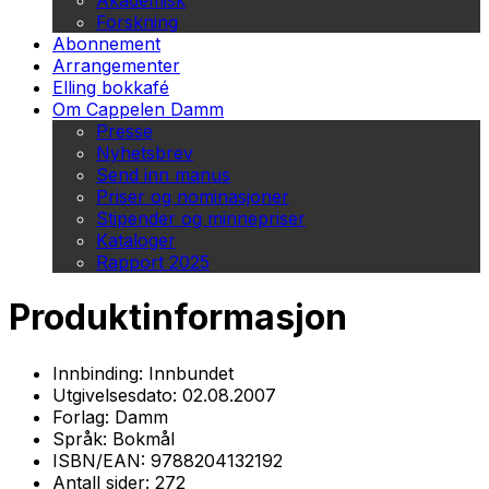
Akademisk
Forskning
Abonnement
Arrangementer
Elling bokkafé
Om Cappelen Damm
Presse
Nyhetsbrev
Send inn manus
Priser og nominasjoner
Stipender og minnepriser
Kataloger
Rapport 2025
Produktinformasjon
Innbinding:
Innbundet
Utgivelsesdato:
02.08.2007
Forlag:
Damm
Språk:
Bokmål
ISBN/EAN:
9788204132192
Antall sider:
272