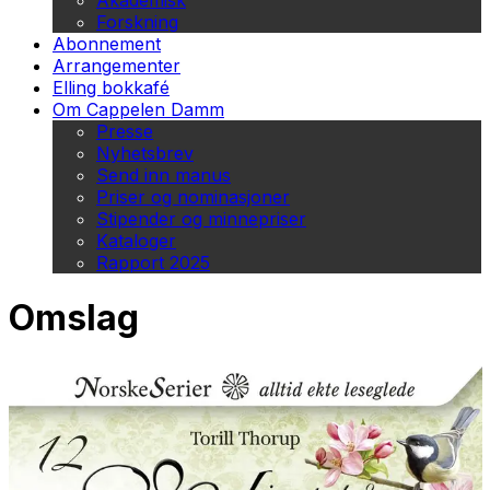
Akademisk
Forskning
Abonnement
Arrangementer
Elling bokkafé
Om Cappelen Damm
Presse
Nyhetsbrev
Send inn manus
Priser og nominasjoner
Stipender og minnepriser
Kataloger
Rapport 2025
Omslag