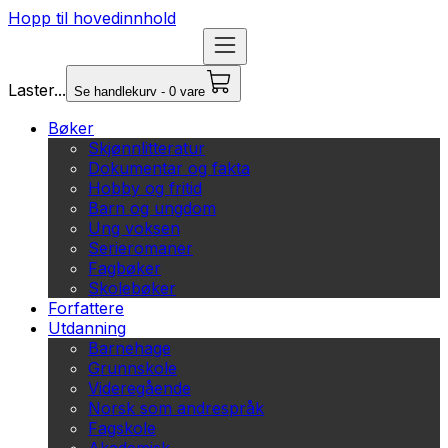
Hopp til hovedinnhold
Laster...
Se handlekurv - 0 vare
Bøker
Skjønnlitteratur
Dokumentar og fakta
Hobby og fritid
Barn og ungdom
Ung voksen
Serieromaner
Fagbøker
Skolebøker
Forfattere
Utdanning
Barnehage
Grunnskole
Videregående
Norsk som andrespråk
Fagskole