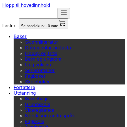
Hopp til hovedinnhold
Laster...
Se handlekurv - 0 vare
Bøker
Skjønnlitteratur
Dokumentar og fakta
Hobby og fritid
Barn og ungdom
Ung voksen
Serieromaner
Fagbøker
Skolebøker
Forfattere
Utdanning
Barnehage
Grunnskole
Videregående
Norsk som andrespråk
Fagskole