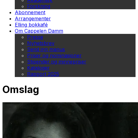
Akademisk
Forskning
Abonnement
Arrangementer
Elling bokkafé
Om Cappelen Damm
Presse
Nyhetsbrev
Send inn manus
Priser og nominasjoner
Stipender og minnepriser
Kataloger
Rapport 2025
Omslag