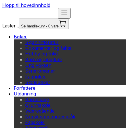
Hopp til hovedinnhold
Laster...
Se handlekurv - 0 vare
Bøker
Skjønnlitteratur
Dokumentar og fakta
Hobby og fritid
Barn og ungdom
Ung voksen
Serieromaner
Fagbøker
Skolebøker
Forfattere
Utdanning
Barnehage
Grunnskole
Videregående
Norsk som andrespråk
Fagskole