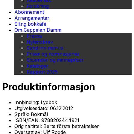
Akademisk
Forskning
Abonnement
Arrangementer
Elling bokkafé
Om Cappelen Damm
Presse
Nyhetsbrev
Send inn manus
Priser og nominasjoner
Stipender og minnepriser
Kataloger
Rapport 2025
Produktinformasjon
Innbinding:
Lydbok
Utgivelsesdato:
06.12.2012
Språk:
Bokmål
ISBN/EAN:
9788202444921
Originaltittel:
Berts första betraktelser
Oversatt av:
Ulf Rogde