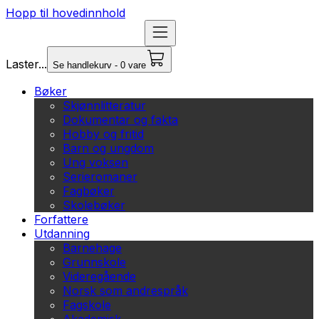
Hopp til hovedinnhold
Laster...
Se handlekurv - 0 vare
Bøker
Skjønnlitteratur
Dokumentar og fakta
Hobby og fritid
Barn og ungdom
Ung voksen
Serieromaner
Fagbøker
Skolebøker
Forfattere
Utdanning
Barnehage
Grunnskole
Videregående
Norsk som andrespråk
Fagskole