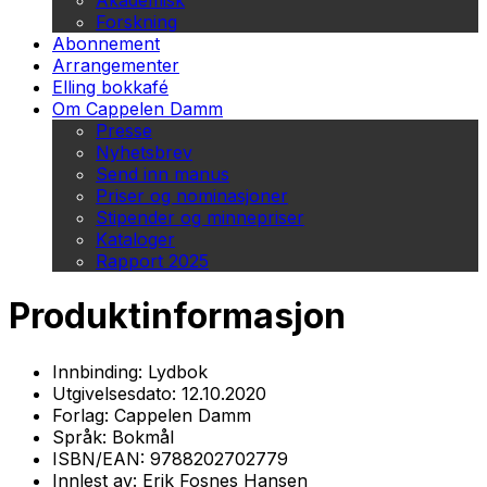
Akademisk
Forskning
Abonnement
Arrangementer
Elling bokkafé
Om Cappelen Damm
Presse
Nyhetsbrev
Send inn manus
Priser og nominasjoner
Stipender og minnepriser
Kataloger
Rapport 2025
Produktinformasjon
Innbinding:
Lydbok
Utgivelsesdato:
12.10.2020
Forlag:
Cappelen Damm
Språk:
Bokmål
ISBN/EAN:
9788202702779
Innlest av:
Erik Fosnes Hansen