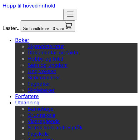
Hopp til hovedinnhold
Laster...
Se handlekurv - 0 vare
Bøker
Skjønnlitteratur
Dokumentar og fakta
Hobby og fritid
Barn og ungdom
Ung voksen
Serieromaner
Fagbøker
Skolebøker
Forfattere
Utdanning
Barnehage
Grunnskole
Videregående
Norsk som andrespråk
Fagskole