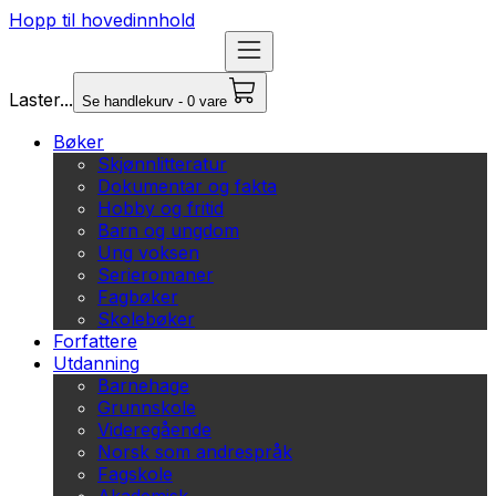
Hopp til hovedinnhold
Laster...
Se handlekurv - 0 vare
Bøker
Skjønnlitteratur
Dokumentar og fakta
Hobby og fritid
Barn og ungdom
Ung voksen
Serieromaner
Fagbøker
Skolebøker
Forfattere
Utdanning
Barnehage
Grunnskole
Videregående
Norsk som andrespråk
Fagskole