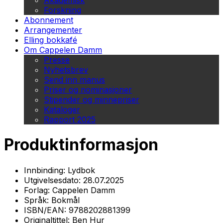
Akademisk
Forskning
Abonnement
Arrangementer
Elling bokkafé
Om Cappelen Damm
Presse
Nyhetsbrev
Send inn manus
Priser og nominasjoner
Stipender og minnepriser
Kataloger
Rapport 2025
Produktinformasjon
Innbinding:
Lydbok
Utgivelsesdato:
28.07.2025
Forlag:
Cappelen Damm
Språk:
Bokmål
ISBN/EAN:
9788202881399
Originaltittel:
Ben Hur