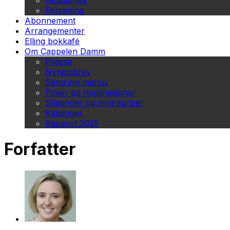
Akademisk
Forskning
Abonnement
Arrangementer
Elling bokkafé
Om Cappelen Damm
Presse
Nyhetsbrev
Send inn manus
Priser og nominasjoner
Stipender og minnepriser
Kataloger
Rapport 2025
Forfatter