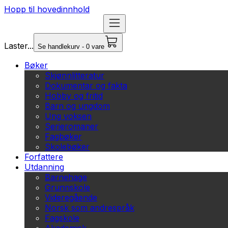
Hopp til hovedinnhold
Laster...
Se handlekurv - 0 vare
Bøker
Skjønnlitteratur
Dokumentar og fakta
Hobby og fritid
Barn og ungdom
Ung voksen
Serieromaner
Fagbøker
Skolebøker
Forfattere
Utdanning
Barnehage
Grunnskole
Videregående
Norsk som andrespråk
Fagskole