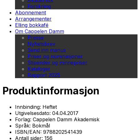
Akademisk
Forskning
Abonnement
Arrangementer
Elling bokkafé
Om Cappelen Damm
Presse
Nyhetsbrev
Send inn manus
Priser og nominasjoner
Stipender og minnepriser
Kataloger
Rapport 2025
Produktinformasjon
Innbinding:
Heftet
Utgivelsesdato:
04.04.2017
Forlag:
Cappelen Damm Akademisk
Språk:
Bokmål
ISBN/EAN:
9788202541439
Antall sider:
156