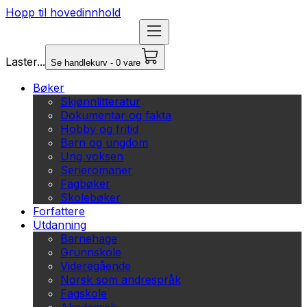
Hopp til hovedinnhold
Laster...
Se handlekurv - 0 vare
Bøker
Skjønnlitteratur
Dokumentar og fakta
Hobby og fritid
Barn og ungdom
Ung voksen
Serieromaner
Fagbøker
Skolebøker
Forfattere
Utdanning
Barnehage
Grunnskole
Videregående
Norsk som andrespråk
Fagskole