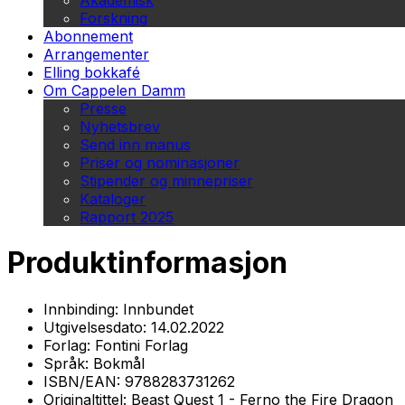
Akademisk
Forskning
Abonnement
Arrangementer
Elling bokkafé
Om Cappelen Damm
Presse
Nyhetsbrev
Send inn manus
Priser og nominasjoner
Stipender og minnepriser
Kataloger
Rapport 2025
Produktinformasjon
Innbinding:
Innbundet
Utgivelsesdato:
14.02.2022
Forlag:
Fontini Forlag
Språk:
Bokmål
ISBN/EAN:
9788283731262
Originaltittel:
Beast Quest 1 - Ferno the Fire Dragon