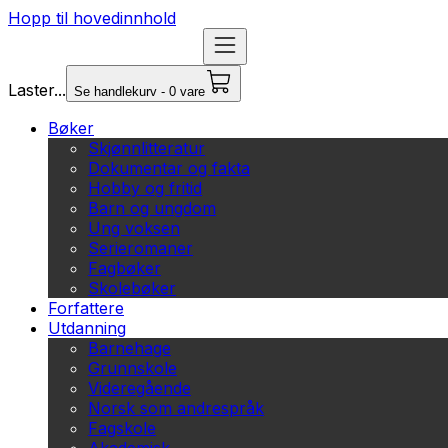
Hopp til hovedinnhold
Laster...
Se handlekurv - 0 vare
Bøker
Skjønnlitteratur
Dokumentar og fakta
Hobby og fritid
Barn og ungdom
Ung voksen
Serieromaner
Fagbøker
Skolebøker
Forfattere
Utdanning
Barnehage
Grunnskole
Videregående
Norsk som andrespråk
Fagskole