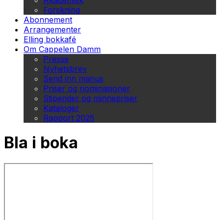
Akademisk
Forskning
Abonnement
Arrangementer
Elling bokkafé
Om Cappelen Damm
Presse
Nyhetsbrev
Send inn manus
Priser og nominasjoner
Stipender og minnepriser
Kataloger
Rapport 2025
Bla i boka