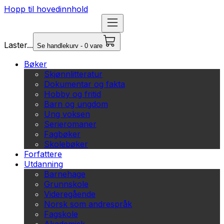
Hopp til hovedinnhold
Laster...
Se handlekurv - 0 vare
Bøker
Skjønnlitteratur
Dokumentar og fakta
Hobby og fritid
Barn og ungdom
Ung voksen
Serieromaner
Fagbøker
Skolebøker
Forfattere
Utdanning
Barnehage
Grunnskole
Videregående
Norsk som andrespråk
Fagskole