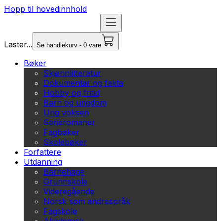
Hopp til hovedinnhold
Laster...
Se handlekurv - 0 vare
Bøker
Skjønnlitteratur
Dokumentar og fakta
Hobby og fritid
Barn og ungdom
Ung voksen
Serieromaner
Fagbøker
Skolebøker
Forfattere
Utdanning
Barnehage
Grunnskole
Videregående
Norsk som andrespråk
Fagskole