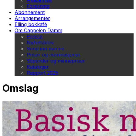
Akademisk
Forskning
Abonnement
Arrangementer
Elling bokkafé
Om Cappelen Damm
Presse
Nyhetsbrev
Send inn manus
Priser og nominasjoner
Stipender og minnepriser
Kataloger
Rapport 2025
Omslag