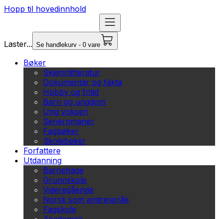
Hopp til hovedinnhold
Laster...
Se handlekurv - 0 vare
Bøker
Skjønnlitteratur
Dokumentar og fakta
Hobby og fritid
Barn og ungdom
Ung voksen
Serieromaner
Fagbøker
Skolebøker
Forfattere
Utdanning
Barnehage
Grunnskole
Videregående
Norsk som andrespråk
Fagskole