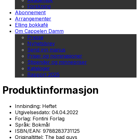
Akademisk
Forskning
Abonnement
Arrangementer
Elling bokkafé
Om Cappelen Damm
Presse
Nyhetsbrev
Send inn manus
Priser og nominasjoner
Stipender og minnepriser
Kataloger
Rapport 2025
Produktinformasjon
Innbinding:
Heftet
Utgivelsesdato:
04.04.2022
Forlag:
Fontini Forlag
Språk:
Bokmål
ISBN/EAN:
9788283731125
Originaltittel:
The bad guys