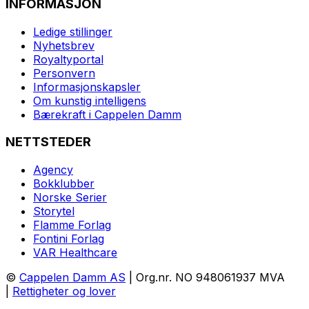
INFORMASJON
Ledige stillinger
Nyhetsbrev
Royaltyportal
Personvern
Informasjonskapsler
Om kunstig intelligens
Bærekraft i Cappelen Damm
NETTSTEDER
Agency
Bokklubber
Norske Serier
Storytel
Flamme Forlag
Fontini Forlag
VAR Healthcare
©
Cappelen Damm AS
| Org.nr. NO 948061937 MVA
|
Rettigheter og lover