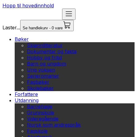
Hopp til hovedinnhold
Laster...
Se handlekurv - 0 vare
Bøker
Skjønnlitteratur
Dokumentar og fakta
Hobby og fritid
Barn og ungdom
Ung voksen
Serieromaner
Fagbøker
Skolebøker
Forfattere
Utdanning
Barnehage
Grunnskole
Videregående
Norsk som andrespråk
Fagskole