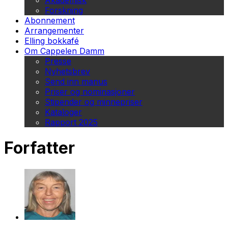
Akademisk
Forskning
Abonnement
Arrangementer
Elling bokkafé
Om Cappelen Damm
Presse
Nyhetsbrev
Send inn manus
Priser og nominasjoner
Stipender og minnepriser
Kataloger
Rapport 2025
Forfatter