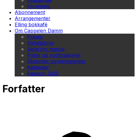
Akademisk
Forskning
Abonnement
Arrangementer
Elling bokkafé
Om Cappelen Damm
Presse
Nyhetsbrev
Send inn manus
Priser og nominasjoner
Stipender og minnepriser
Kataloger
Rapport 2025
Forfatter