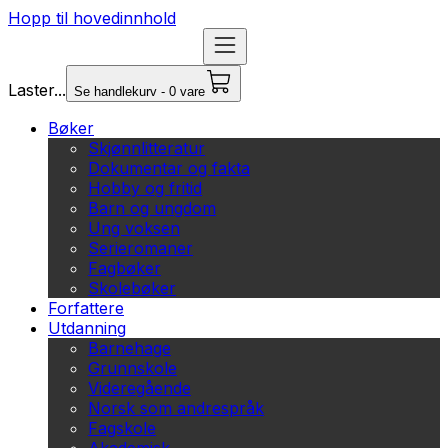
Hopp til hovedinnhold
Laster...
Se handlekurv - 0 vare
Bøker
Skjønnlitteratur
Dokumentar og fakta
Hobby og fritid
Barn og ungdom
Ung voksen
Serieromaner
Fagbøker
Skolebøker
Forfattere
Utdanning
Barnehage
Grunnskole
Videregående
Norsk som andrespråk
Fagskole