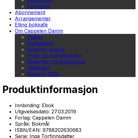
Akademisk
Forskning
Abonnement
Arrangementer
Elling bokkafé
Om Cappelen Damm
Presse
Nyhetsbrev
Send inn manus
Priser og nominasjoner
Stipender og minnepriser
Kataloger
Rapport 2025
Produktinformasjon
Innbinding:
Ebok
Utgivelsesdato:
27.03.2019
Forlag:
Cappelen Damm
Språk:
Bokmål
ISBN/EAN:
9788202630683
Serie:
Inga Torfinnsdatter