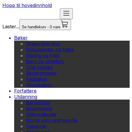
Hopp til hovedinnhold
Laster...
Se handlekurv - 0 vare
Bøker
Skjønnlitteratur
Dokumentar og fakta
Hobby og fritid
Barn og ungdom
Ung voksen
Serieromaner
Fagbøker
Skolebøker
Forfattere
Utdanning
Barnehage
Grunnskole
Videregående
Norsk som andrespråk
Fagskole