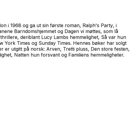
don i 1968 og ga ut sin første roman,
Ralph's Party
, i
omanene
Barndomshjemmet
og
Dagen vi møttes,
som lå
hrillere, deriblant
Lucy Lambs hemmelighet
,
Så var hun
w York Times
og
Sunday Times.
Hennes bøker har solgt
er er utgitt på norsk:
Arven
,
Tretti pluss
,
Den store festen
,
lighet, Natten hun forsvant
og
Familiens hemmeligheter.