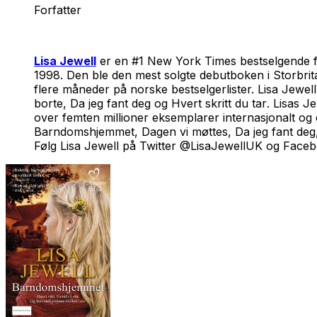
Forfatter
Lisa Jewell
er en #1
New York Times
bestselgende f
1998. Den ble den mest solgte debutboken i Storbri
flere måneder på norske bestselgerlister. Lisa Jewell 
borte
,
Da jeg fant deg
og
Hvert skritt du tar
. Lisas J
over femten millioner eksemplarer internasjonalt og er
Barndomshjemmet
,
Dagen vi møttes
,
Da jeg fant deg
Følg Lisa Jewell på Twitter @LisaJewellUK og Facebo