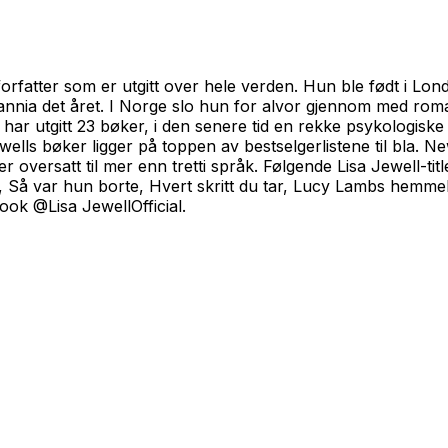
orfatter som er utgitt over hele verden. Hun ble født i Lon
tannia det året. I Norge slo hun for alvor gjennom med r
har utgitt 23 bøker, i den senere tid en rekke psykologiske t
ewells bøker ligger på toppen av bestselgerlistene til bla.
Ne
 oversatt til mer enn tretti språk. Følgende Lisa Jewell-titl
, S
å var hun borte, Hvert skritt du tar, Lucy Lambs hemme
ok @Lisa JewellOfficial.