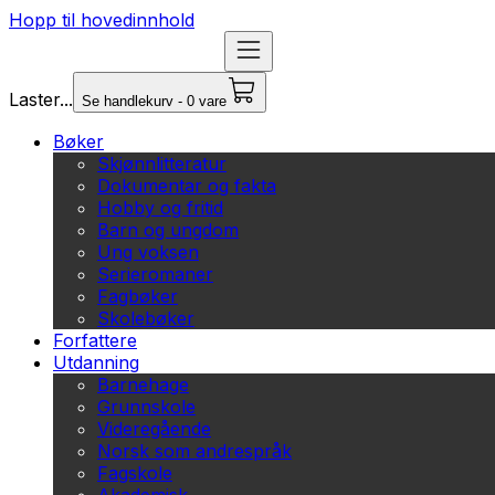
Hopp til hovedinnhold
Laster...
Se handlekurv - 0 vare
Bøker
Skjønnlitteratur
Dokumentar og fakta
Hobby og fritid
Barn og ungdom
Ung voksen
Serieromaner
Fagbøker
Skolebøker
Forfattere
Utdanning
Barnehage
Grunnskole
Videregående
Norsk som andrespråk
Fagskole