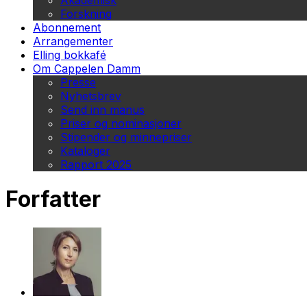
Akademisk
Forskning
Abonnement
Arrangementer
Elling bokkafé
Om Cappelen Damm
Presse
Nyhetsbrev
Send inn manus
Priser og nominasjoner
Stipender og minnepriser
Kataloger
Rapport 2025
Forfatter