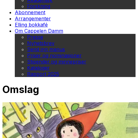
Akademisk
Forskning
Abonnement
Arrangementer
Elling bokkafé
Om Cappelen Damm
Presse
Nyhetsbrev
Send inn manus
Priser og nominasjoner
Stipender og minnepriser
Kataloger
Rapport 2025
Omslag