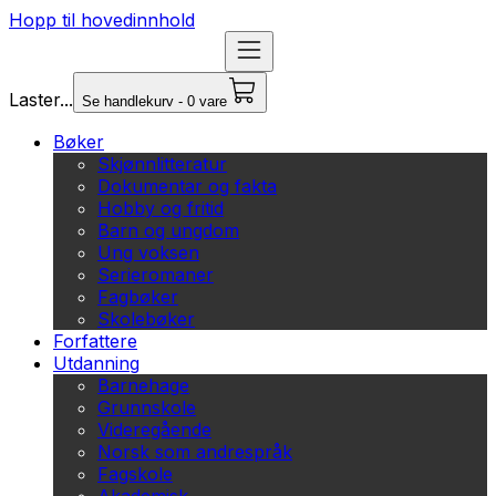
Hopp til hovedinnhold
Laster...
Se handlekurv - 0 vare
Bøker
Skjønnlitteratur
Dokumentar og fakta
Hobby og fritid
Barn og ungdom
Ung voksen
Serieromaner
Fagbøker
Skolebøker
Forfattere
Utdanning
Barnehage
Grunnskole
Videregående
Norsk som andrespråk
Fagskole