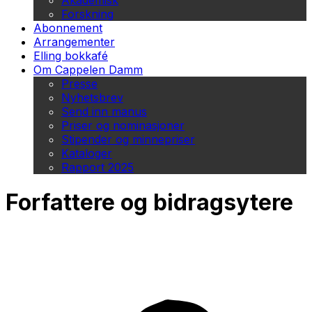
Akademisk
Forskning
Abonnement
Arrangementer
Elling bokkafé
Om Cappelen Damm
Presse
Nyhetsbrev
Send inn manus
Priser og nominasjoner
Stipender og minnepriser
Kataloger
Rapport 2025
Forfattere og bidragsytere