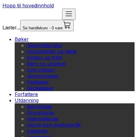
Hopp til hovedinnhold
Laster...
Se handlekurv - 0 vare
Bøker
Skjønnlitteratur
Dokumentar og fakta
Hobby og fritid
Barn og ungdom
Ung voksen
Serieromaner
Fagbøker
Skolebøker
Forfattere
Utdanning
Barnehage
Grunnskole
Videregående
Norsk som andrespråk
Fagskole