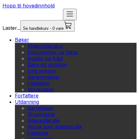
Hopp til hovedinnhold
Laster...
Se handlekurv - 0 vare
Bøker
Skjønnlitteratur
Dokumentar og fakta
Hobby og fritid
Barn og ungdom
Ung voksen
Serieromaner
Fagbøker
Skolebøker
Forfattere
Utdanning
Barnehage
Grunnskole
Videregående
Norsk som andrespråk
Fagskole