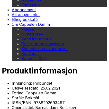
Akademisk
Forskning
Abonnement
Arrangementer
Elling bokkafé
Om Cappelen Damm
Presse
Nyhetsbrev
Send inn manus
Priser og nominasjoner
Stipender og minnepriser
Kataloger
Rapport 2025
Produktinformasjon
Innbinding:
Innbundet
Utgivelsesdato:
25.02.2021
Forlag:
Cappelen Damm
Språk:
Bokmål
ISBN/EAN:
9788202693497
Originaltittel:
Barnas dag i Bullerbyn