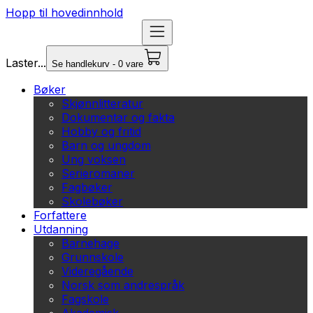
Hopp til hovedinnhold
Laster...
Se handlekurv - 0 vare
Bøker
Skjønnlitteratur
Dokumentar og fakta
Hobby og fritid
Barn og ungdom
Ung voksen
Serieromaner
Fagbøker
Skolebøker
Forfattere
Utdanning
Barnehage
Grunnskole
Videregående
Norsk som andrespråk
Fagskole