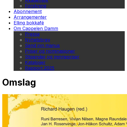
Akademisk
Forskning
Abonnement
Arrangementer
Elling bokkafé
Om Cappelen Damm
Presse
Nyhetsbrev
Send inn manus
Priser og nominasjoner
Stipender og minnepriser
Kataloger
Rapport 2025
Omslag