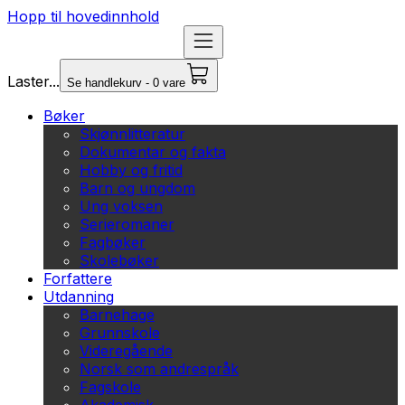
Hopp til hovedinnhold
Laster...
Se handlekurv - 0 vare
Bøker
Skjønnlitteratur
Dokumentar og fakta
Hobby og fritid
Barn og ungdom
Ung voksen
Serieromaner
Fagbøker
Skolebøker
Forfattere
Utdanning
Barnehage
Grunnskole
Videregående
Norsk som andrespråk
Fagskole