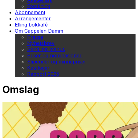
Akademisk
Forskning
Abonnement
Arrangementer
Elling bokkafé
Om Cappelen Damm
Presse
Nyhetsbrev
Send inn manus
Priser og nominasjoner
Stipender og minnepriser
Kataloger
Rapport 2025
Omslag