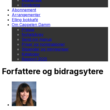
Akademisk
Forskning
Abonnement
Arrangementer
Elling bokkafé
Om Cappelen Damm
Presse
Nyhetsbrev
Send inn manus
Priser og nominasjoner
Stipender og minnepriser
Kataloger
Rapport 2025
Forfattere og bidragsytere