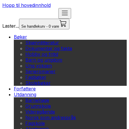
Hopp til hovedinnhold
Laster...
Se handlekurv - 0 vare
Bøker
Skjønnlitteratur
Dokumentar og fakta
Hobby og fritid
Barn og ungdom
Ung voksen
Serieromaner
Fagbøker
Skolebøker
Forfattere
Utdanning
Barnehage
Grunnskole
Videregående
Norsk som andrespråk
Fagskole