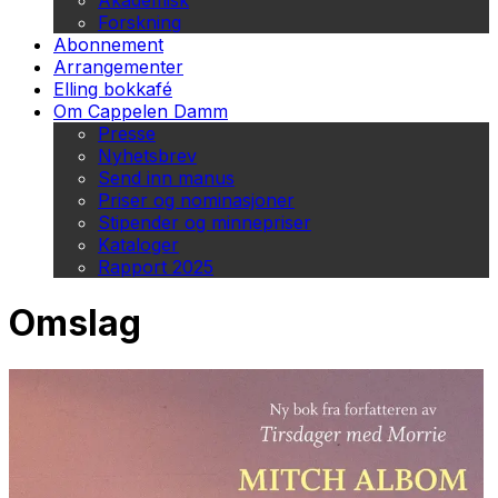
Akademisk
Forskning
Abonnement
Arrangementer
Elling bokkafé
Om Cappelen Damm
Presse
Nyhetsbrev
Send inn manus
Priser og nominasjoner
Stipender og minnepriser
Kataloger
Rapport 2025
Omslag