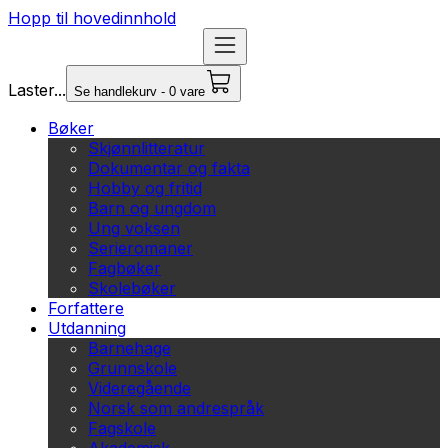
Hopp til hovedinnhold
Laster...
Se handlekurv - 0 vare
Bøker
Skjønnlitteratur
Dokumentar og fakta
Hobby og fritid
Barn og ungdom
Ung voksen
Serieromaner
Fagbøker
Skolebøker
Forfattere
Utdanning
Barnehage
Grunnskole
Videregående
Norsk som andrespråk
Fagskole