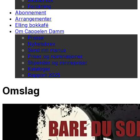
Akademisk
Forskning
Abonnement
Arrangementer
Elling bokkafé
Om Cappelen Damm
Presse
Nyhetsbrev
Send inn manus
Priser og nominasjoner
Stipender og minnepriser
Kataloger
Rapport 2025
Omslag