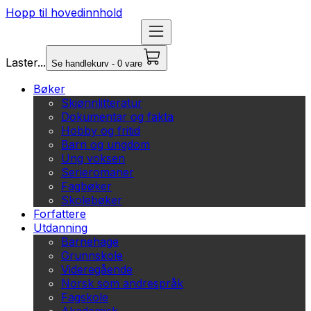
Hopp til hovedinnhold
Laster...
Se handlekurv - 0 vare
Bøker
Skjønnlitteratur
Dokumentar og fakta
Hobby og fritid
Barn og ungdom
Ung voksen
Serieromaner
Fagbøker
Skolebøker
Forfattere
Utdanning
Barnehage
Grunnskole
Videregående
Norsk som andrespråk
Fagskole