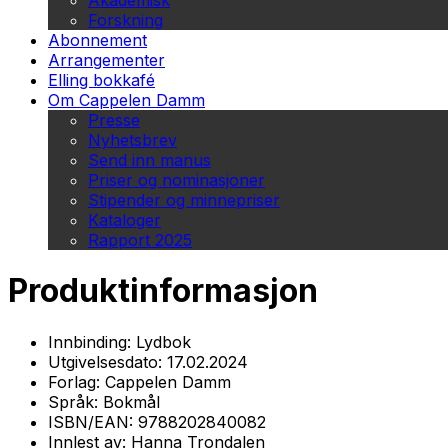
Akademisk
Forskning
Abonnement
Arrangementer
Elling bokkafé
Om Cappelen Damm
Presse
Nyhetsbrev
Send inn manus
Priser og nominasjoner
Stipender og minnepriser
Kataloger
Rapport 2025
Produktinformasjon
Innbinding:
Lydbok
Utgivelsesdato:
17.02.2024
Forlag:
Cappelen Damm
Språk:
Bokmål
ISBN/EAN:
9788202840082
Innlest av:
Hanna Trondalen