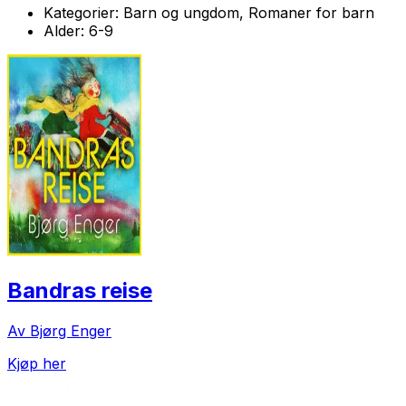
Kategorier:
Barn og ungdom, Romaner for barn
Alder:
6-9
Bandras reise
Av Bjørg Enger
Kjøp her