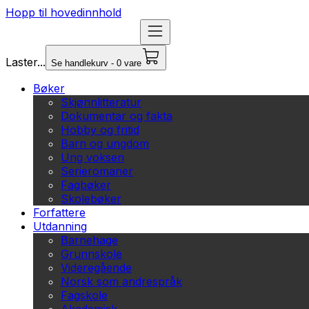
Hopp til hovedinnhold
Laster...
Se handlekurv - 0 vare
Bøker
Skjønnlitteratur
Dokumentar og fakta
Hobby og fritid
Barn og ungdom
Ung voksen
Serieromaner
Fagbøker
Skolebøker
Forfattere
Utdanning
Barnehage
Grunnskole
Videregående
Norsk som andrespråk
Fagskole