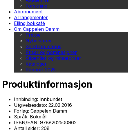
Akademisk
Forskning
Abonnement
Arrangementer
Elling bokkafé
Om Cappelen Damm
Presse
Nyhetsbrev
Send inn manus
Priser og nominasjoner
Stipender og minnepriser
Kataloger
Rapport 2025
Produktinformasjon
Innbinding:
Innbundet
Utgivelsesdato:
22.02.2016
Forlag:
Cappelen Damm
Språk:
Bokmål
ISBN/EAN:
9788202500962
Antall sider:
208