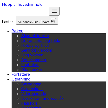
Hopp til hovedinnhold
Laster...
Se handlekurv - 0 vare
Bøker
Skjønnlitteratur
Dokumentar og fakta
Hobby og fritid
Barn og ungdom
Ung voksen
Serieromaner
Fagbøker
Skolebøker
Forfattere
Utdanning
Barnehage
Grunnskole
Videregående
Norsk som andrespråk
Fagskole