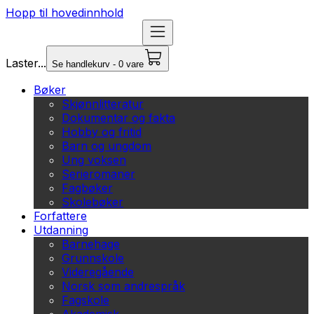
Hopp til hovedinnhold
Laster...
Se handlekurv - 0 vare
Bøker
Skjønnlitteratur
Dokumentar og fakta
Hobby og fritid
Barn og ungdom
Ung voksen
Serieromaner
Fagbøker
Skolebøker
Forfattere
Utdanning
Barnehage
Grunnskole
Videregående
Norsk som andrespråk
Fagskole