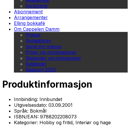
Akademisk
Forskning
Abonnement
Arrangementer
Elling bokkafé
Om Cappelen Damm
Presse
Nyhetsbrev
Send inn manus
Priser og nominasjoner
Stipender og minnepriser
Kataloger
Rapport 2025
Produktinformasjon
Innbinding:
Innbundet
Utgivelsesdato:
03.09.2001
Språk:
Bokmål
ISBN/EAN:
9788202208073
Kategorier:
Hobby og fritid, Interiør og hage