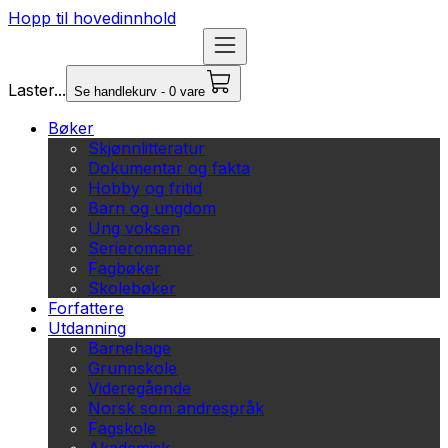
Hopp til hovedinnhold
Laster...
Se handlekurv - 0 vare
Bøker
Skjønnlitteratur
Dokumentar og fakta
Hobby og fritid
Barn og ungdom
Ung voksen
Serieromaner
Fagbøker
Skolebøker
Forfattere
Utdanning
Barnehage
Grunnskole
Videregående
Norsk som andrespråk
Fagskole