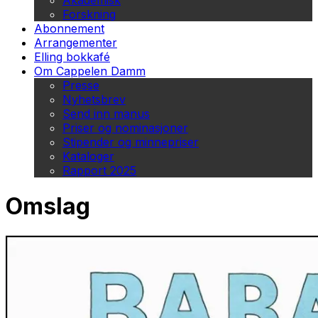
Akademisk
Forskning
Abonnement
Arrangementer
Elling bokkafé
Om Cappelen Damm
Presse
Nyhetsbrev
Send inn manus
Priser og nominasjoner
Stipender og minnepriser
Kataloger
Rapport 2025
Omslag