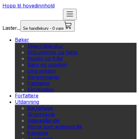
Hopp til hovedinnhold
Laster...
Se handlekurv - 0 vare
Bøker
Skjønnlitteratur
Dokumentar og fakta
Hobby og fritid
Barn og ungdom
Ung voksen
Serieromaner
Fagbøker
Skolebøker
Forfattere
Utdanning
Barnehage
Grunnskole
Videregående
Norsk som andrespråk
Fagskole