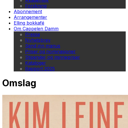
Akademisk
Forskning
Abonnement
Arrangementer
Elling bokkafé
Om Cappelen Damm
Presse
Nyhetsbrev
Send inn manus
Priser og nominasjoner
Stipender og minnepriser
Kataloger
Rapport 2025
Omslag