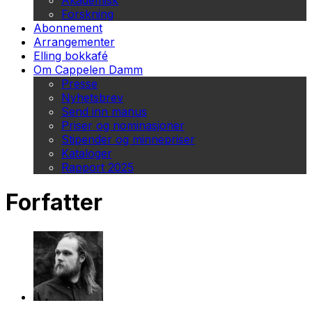
Akademisk
Forskning
Abonnement
Arrangementer
Elling bokkafé
Om Cappelen Damm
Presse
Nyhetsbrev
Send inn manus
Priser og nominasjoner
Stipender og minnepriser
Kataloger
Rapport 2025
Forfatter