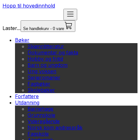
Hopp til hovedinnhold
Laster...
Se handlekurv - 0 vare
Bøker
Skjønnlitteratur
Dokumentar og fakta
Hobby og fritid
Barn og ungdom
Ung voksen
Serieromaner
Fagbøker
Skolebøker
Forfattere
Utdanning
Barnehage
Grunnskole
Videregående
Norsk som andrespråk
Fagskole